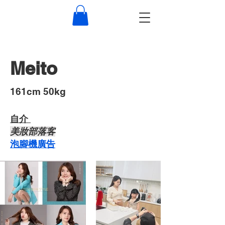
Meito
​161cm 50kg
自介 ​
​美妝部落客
​泡腳機廣告