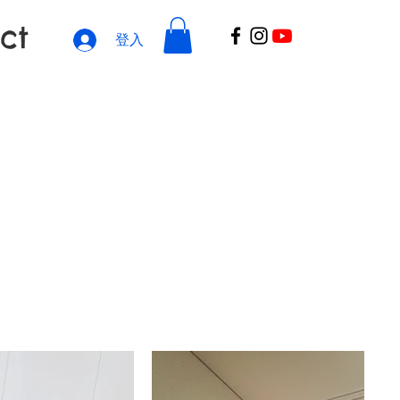
ct
登入