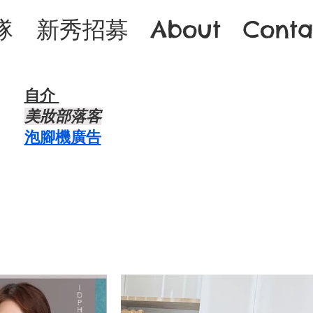
隊
新秀招募
About
Conta
自介 ​
​美妝部落客
​泡腳機廣告