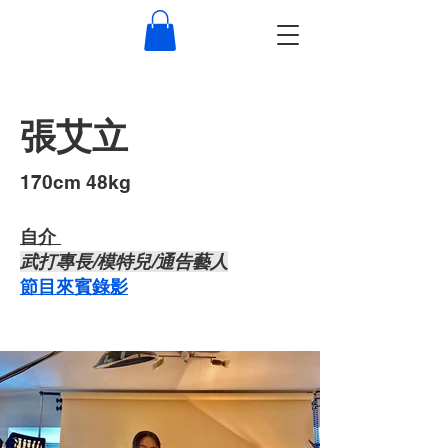
張艾立
​170cm 48kg
自介 ​
武打專長/模特兒/通告藝人
節目來賓錄影