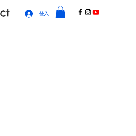
ct
登入