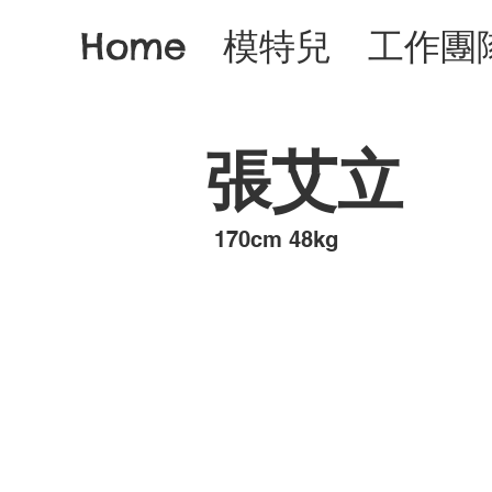
Home
模特兒
工作團
張艾立
​170cm 48kg