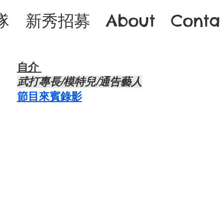
隊
新秀招募
About
Conta
自介 ​
武打專長/模特兒/通告藝人
節目來賓錄影