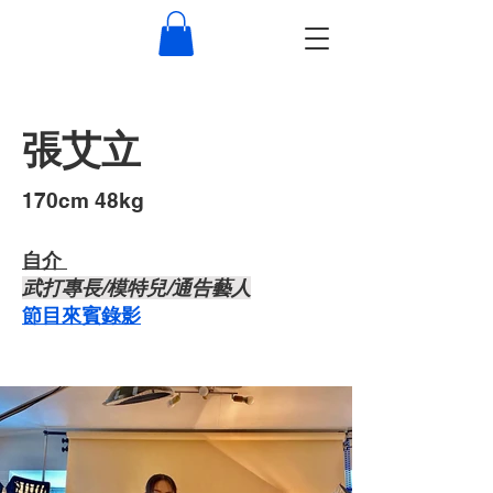
張艾立
​170cm 48kg
自介 ​
武打專長/模特兒/通告藝人
節目來賓錄影