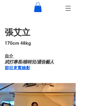
張艾立
​170cm 48kg
自介 ​
武打專長/模特兒/通告藝人
節目來賓錄影