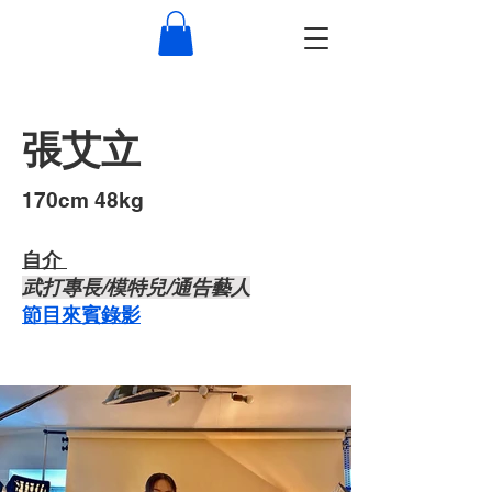
張艾立
​170cm 48kg
自介 ​
武打專長/模特兒/通告藝人
節目來賓錄影