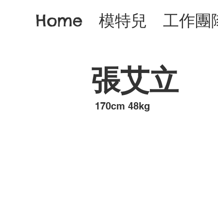
Home
模特兒
工作團
張艾立
​170cm 48kg