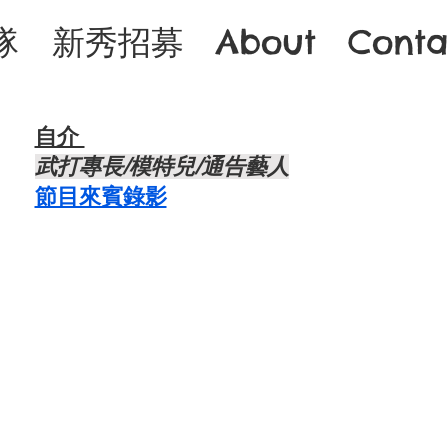
隊
新秀招募
About
Conta
自介 ​
武打專長/模特兒/通告藝人
節目來賓錄影