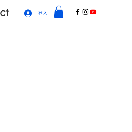
ct
登入