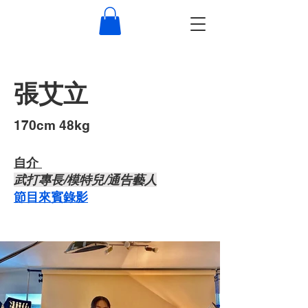
張艾立
​170cm 48kg
自介 ​
武打專長/模特兒/通告藝人
節目來賓錄影