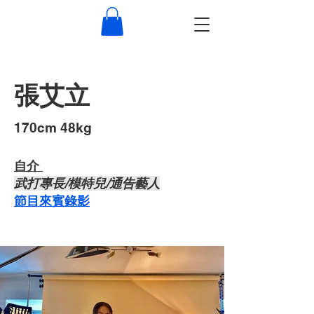
張艾立
​170cm 48kg
自介 ​
武打專長/模特兒/通告藝人
節目來賓錄影