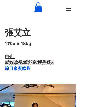
張艾立
​170cm 48kg
自介 ​
武打專長/模特兒/通告藝人
節目來賓錄影