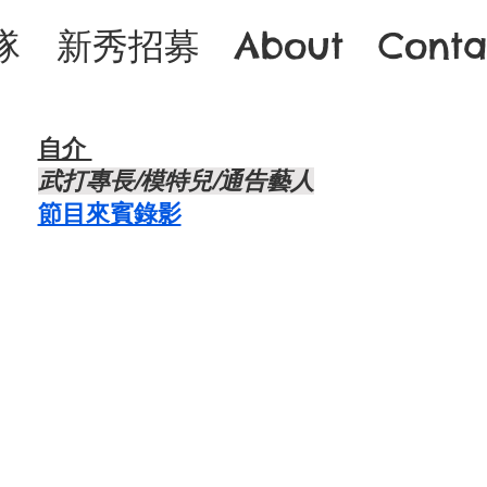
隊
新秀招募
About
Conta
自介 ​
武打專長/模特兒/通告藝人
節目來賓錄影