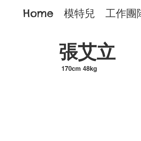
Home
模特兒
工作團
張艾立
​170cm 48kg