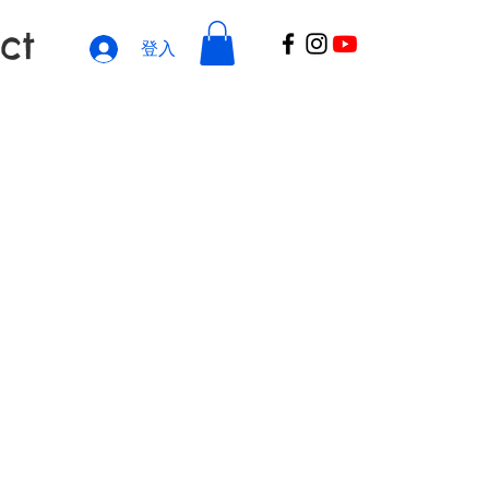
ct
登入