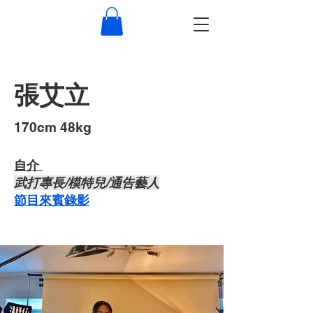
張艾立
​170cm 48kg
自介 ​
武打專長/模特兒/通告藝人
節目來賓錄影