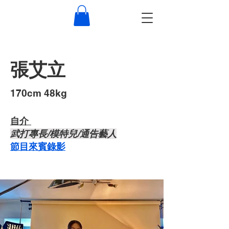
張艾立
​170cm 48kg
自介 ​
武打專長/模特兒/通告藝人
節目來賓錄影