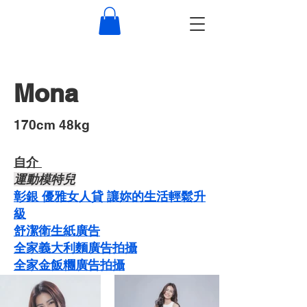
Mona
​170cm 48kg
自介 ​
運動模特兒
彰銀 優雅女人貸 讓妳的生活輕鬆升
級
舒潔衛生紙廣告
​​全家義大利麵廣告拍攝
​全家金飯糰廣告拍攝