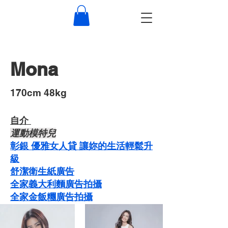
Mona
​170cm 48kg
自介 ​
運動模特兒
彰銀 優雅女人貸 讓妳的生活輕鬆升
級
舒潔衛生紙廣告
​​全家義大利麵廣告拍攝
​全家金飯糰廣告拍攝