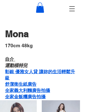
Mona
​170cm 48kg
自介 ​
運動模特兒
彰銀 優雅女人貸 讓妳的生活輕鬆升
級
舒潔衛生紙廣告
​​全家義大利麵廣告拍攝
​全家金飯糰廣告拍攝