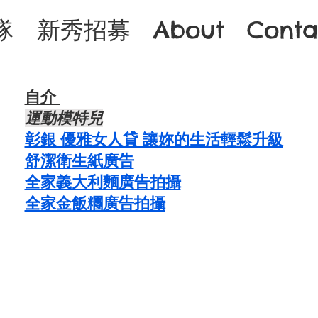
隊
新秀招募
About
Conta
自介 ​
運動模特兒
彰銀 優雅女人貸 讓妳的生活輕鬆升級
舒潔衛生紙廣告
​​全家義大利麵廣告拍攝
​全家金飯糰廣告拍攝