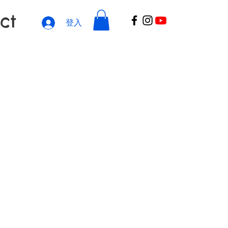
ct
登入