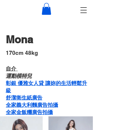
Mona
​170cm 48kg
自介 ​
運動模特兒
彰銀 優雅女人貸 讓妳的生活輕鬆升
級
舒潔衛生紙廣告
​​全家義大利麵廣告拍攝
​全家金飯糰廣告拍攝