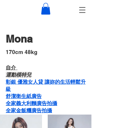
Mona
​170cm 48kg
自介 ​
運動模特兒
彰銀 優雅女人貸 讓妳的生活輕鬆升
級
舒潔衛生紙廣告
​​全家義大利麵廣告拍攝
​全家金飯糰廣告拍攝