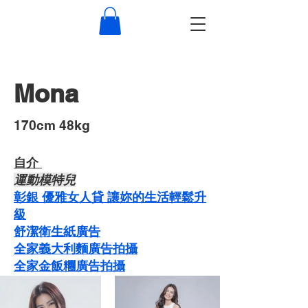
Mona
​170cm 48kg
自介 ​
運動模特兒
彰銀 優雅女人貸 讓妳的生活輕鬆升
級
舒潔衛生紙廣告
​​全家義大利麵廣告拍攝
​全家金飯糰廣告拍攝