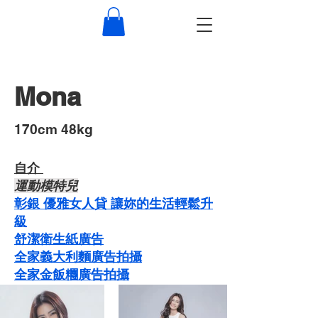
Mona
​170cm 48kg
自介 ​
運動模特兒
彰銀 優雅女人貸 讓妳的生活輕鬆升
級
舒潔衛生紙廣告
​​全家義大利麵廣告拍攝
​全家金飯糰廣告拍攝