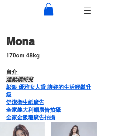
Mona
​170cm 48kg
自介 ​
運動模特兒
彰銀 優雅女人貸 讓妳的生活輕鬆升
級
舒潔衛生紙廣告
​​全家義大利麵廣告拍攝
​全家金飯糰廣告拍攝