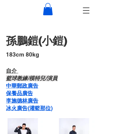
孫鵬鎧(小鎧)
​183cm 80kg
自介 ​
​籃球教練/模特兒/演員
中華郵政廣告
保養品廣告
李施德林廣告
冰火廣告(灌籃那位)