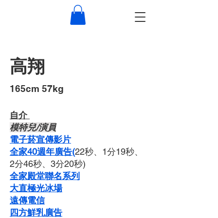
高翔
​165cm 57kg
自介 ​
​模特兒/演員
​電子菸宣傳影片
全家40週年廣告(
22秒、1分19秒、
2分46秒、3分20秒)
全家殿堂聯名系列
大直極光冰場
遠傳電信
四方鮮乳廣告