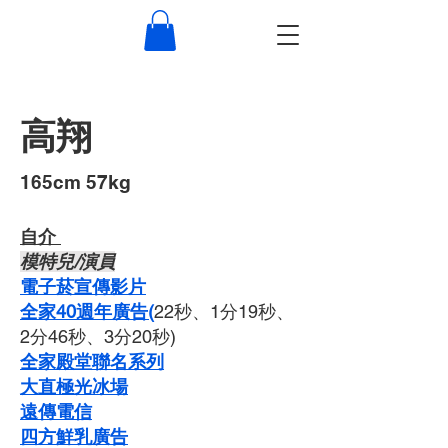
高翔
​165cm 57kg
自介 ​
​模特兒/演員
​電子菸宣傳影片
全家40週年廣告(
22秒、1分19秒、
2分46秒、3分20秒)
全家殿堂聯名系列
大直極光冰場
遠傳電信
四方鮮乳廣告