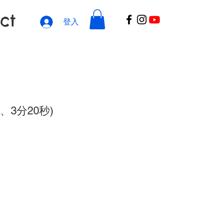
ct
登入
、3分20秒)