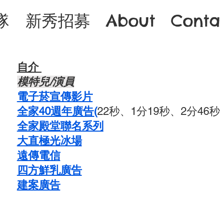
隊
新秀招募
About
Conta
自介 ​
​模特兒/演員
​電子菸宣傳影片
全家40週年廣告(
22秒、1分19秒、2分46秒
全家殿堂聯名系列
大直極光冰場
遠傳電信
四方鮮乳廣告
​建案廣告