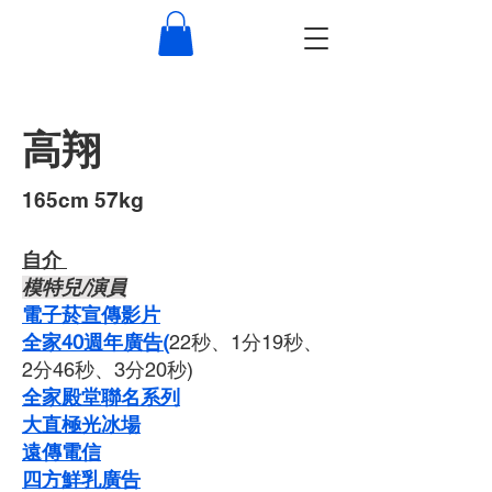
高翔
​165cm 57kg
自介 ​
​模特兒/演員
​電子菸宣傳影片
全家40週年廣告(
22秒、1分19秒、
2分46秒、3分20秒)
全家殿堂聯名系列
大直極光冰場
遠傳電信
四方鮮乳廣告