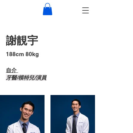
謝靚宇
​188cm 80kg
自介 ​
牙醫/模特兒/演員