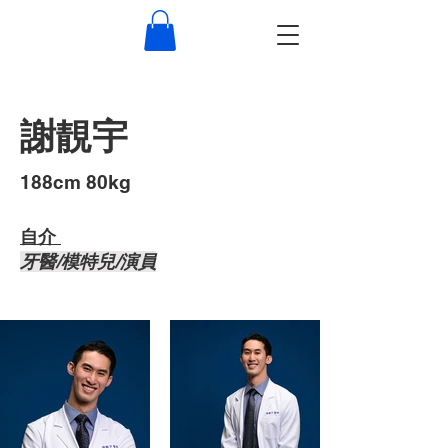
謝靚宇
​188cm 80kg
自介 ​
牙醫/模特兒/演員