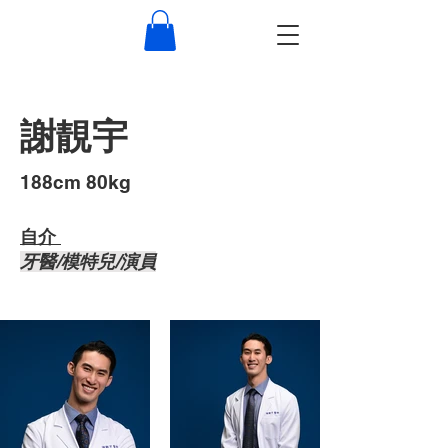
謝靚宇
​188cm 80kg
自介 ​
牙醫/模特兒/演員