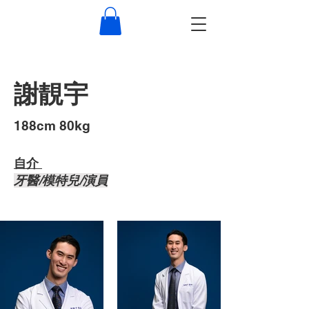
謝靚宇
​188cm 80kg
自介 ​
牙醫/模特兒/演員