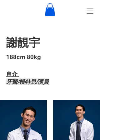
謝靚宇
​188cm 80kg
自介 ​
牙醫/模特兒/演員