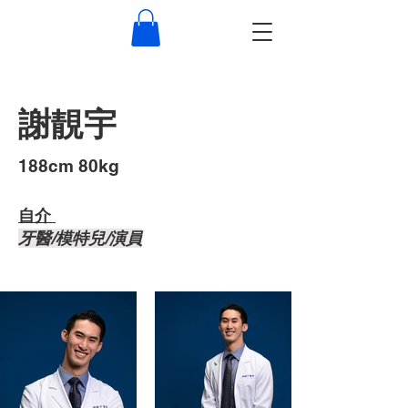
謝靚宇
​188cm 80kg
自介 ​
牙醫/模特兒/演員