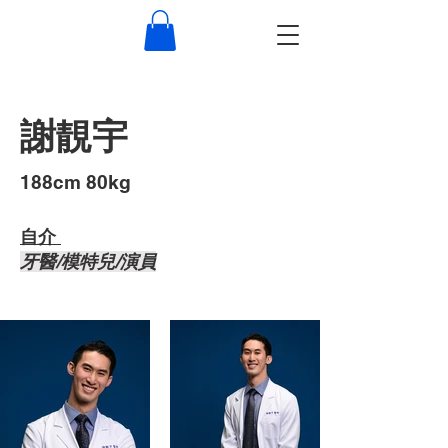
謝靚宇
​188cm 80kg
自介 ​
牙醫/模特兒/演員