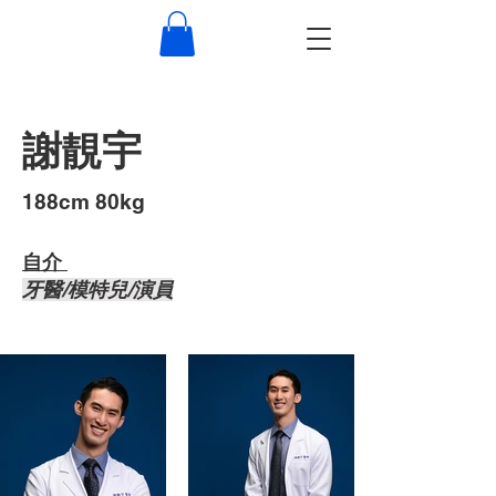
謝靚宇
​188cm 80kg
自介 ​
牙醫/模特兒/演員