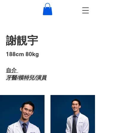
謝靚宇
​188cm 80kg
自介 ​
牙醫/模特兒/演員