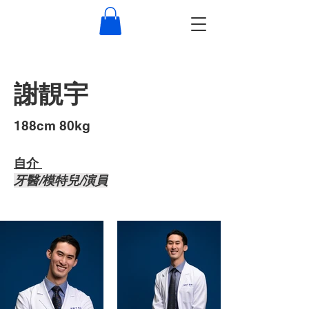
謝靚宇
​188cm 80kg
自介 ​
牙醫/模特兒/演員