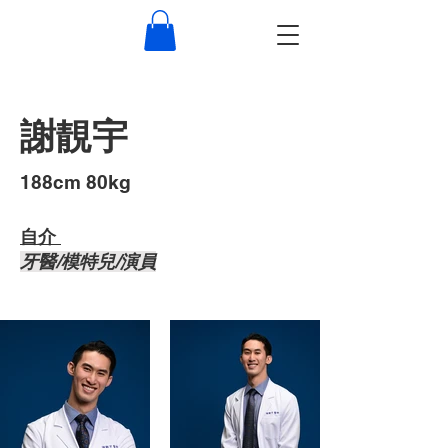
謝靚宇
​188cm 80kg
自介 ​
牙醫/模特兒/演員