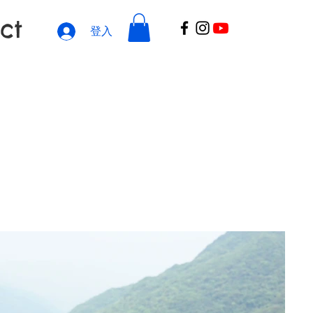
ct
登入