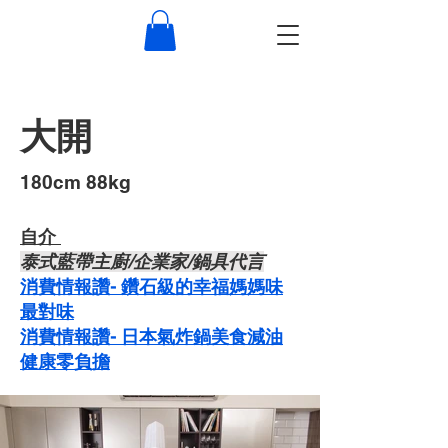
大開
​180cm 88kg
自介 ​
泰式藍帶主廚/企業家/鍋具代言
​消費情報讚- 鑽石級的幸福媽媽味
最對味
消費情報讚- 日本氣炸鍋美食減油
健康零負擔