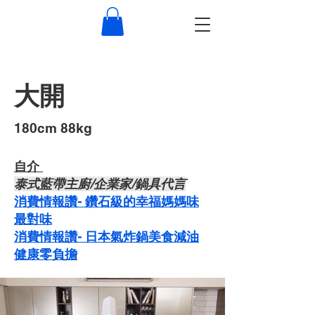
大開
​180cm 88kg
自介 ​
泰式藍帶主廚/企業家/鍋具代言
​消費情報讚- 鑽石級的幸福媽媽味
最對味
消費情報讚- 日本氣炸鍋美食減油
健康零負擔