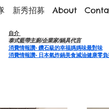
隊
新秀招募
About
Conta
自介 ​
泰式藍帶主廚/企業家/鍋具代言
​消費情報讚- 鑽石級的幸福媽媽味最對味
消費情報讚- 日本氣炸鍋美食減油健康零負