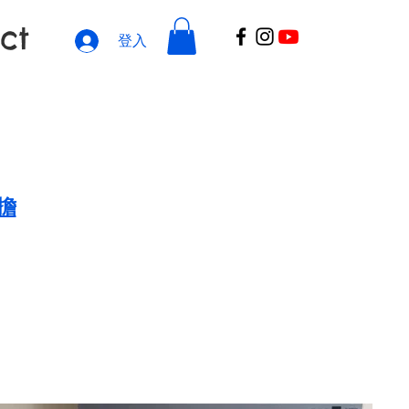
ct
登入
擔