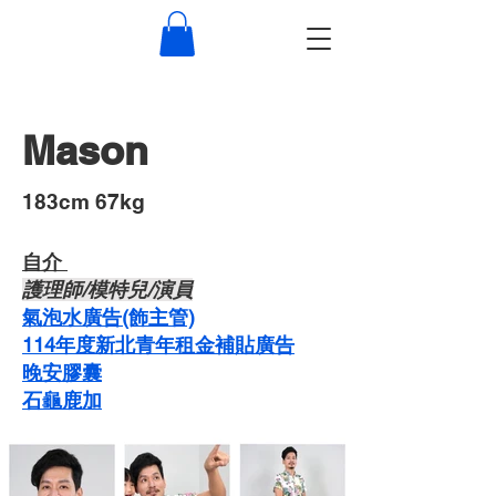
Mason
​183cm 67kg
自介 ​
​護理師/模特兒/演員
氣泡水廣告(飾主管)
114年度新北青年租金補貼廣告
晚安膠囊
石龜鹿加