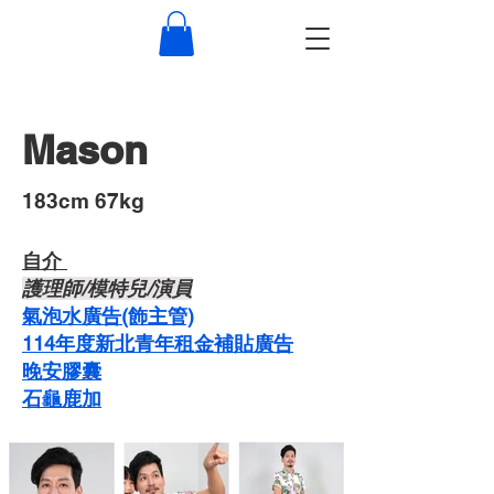
Mason
​183cm 67kg
自介 ​
​護理師/模特兒/演員
氣泡水廣告(飾主管)
114年度新北青年租金補貼廣告
晚安膠囊
石龜鹿加