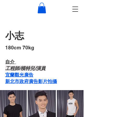
小志
​180cm 70kg
自介 ​
​工程師/模特兒/演員
宜蘭觀光廣告
新北市政府廣告影片拍攝