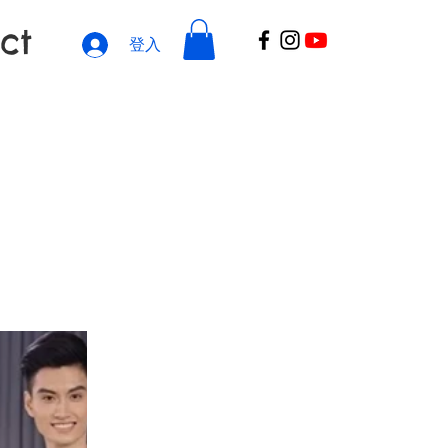
ct
登入