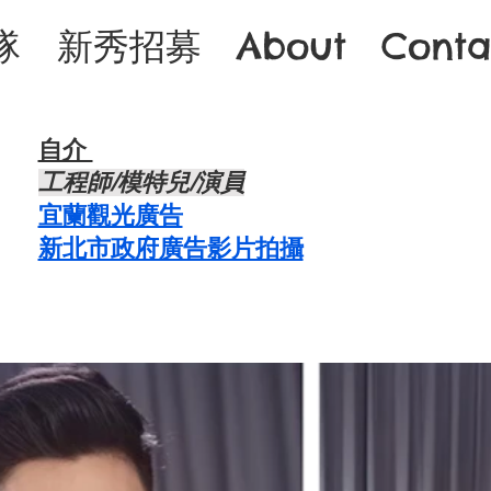
隊
新秀招募
About
Conta
自介 ​
​工程師/模特兒/演員
宜蘭觀光廣告
新北市政府廣告影片拍攝