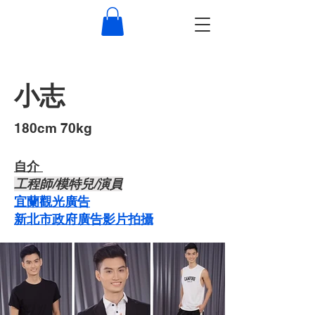
小志
​180cm 70kg
自介 ​
​工程師/模特兒/演員
宜蘭觀光廣告
新北市政府廣告影片拍攝