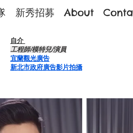
隊
新秀招募
About
Conta
自介 ​
​工程師/模特兒/演員
宜蘭觀光廣告
新北市政府廣告影片拍攝