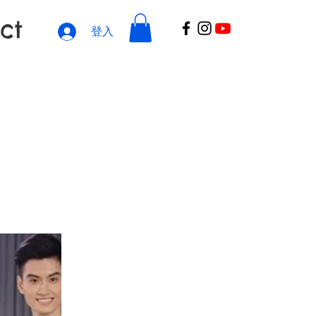
ct
登入