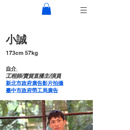
小誠
​173cm 57kg
自介 ​
​工程師/賣貨直播主/演員
新北市政府廣告影片拍攝
臺中市政府勞工局廣告